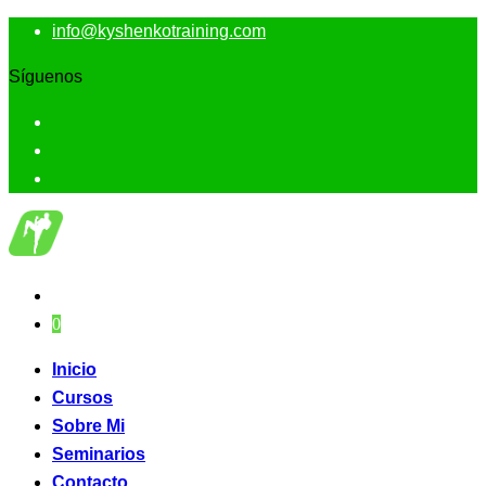
info@kyshenkotraining.com
Síguenos
0
Inicio
Cursos
Sobre Mi
Seminarios
Contacto