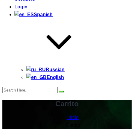
Login
Spanish
Russian
English
Carrito
Inicio
Carrito