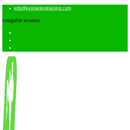
info@kyshenkotraining.com
следуйте за нами